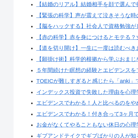
【結婚のリアル】結婚相手を顔で選んで
【緊張の科学】声が震えて泣きそうな時
【脳をハックする】社会人で資格勉強が
【赤の科学】赤を身につけるとモテる？
【道を切り開け】一生に一度は読むべき
【願掛け術】科学的根拠から学ぶおまじ
５年間続けた瞑想の経験とエビデンスを
TOEICが難しすぎると感じたら「anki
インデックス投資で失敗した理由を心理
エビデンスでわかる！人と比べるのをや
エビデンスでわかる！付き合って3ヶ月
お金がなくてやることもない休日の心理
ギブアンドテイクでギブばかりの人が知