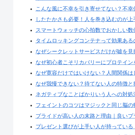
こんな風に不幸を引き寄せてない？不幸
したたかさも必要！人を巻き込むのが上
スマートウォッチの心拍数でおかしい数
タイムロッキングコンテナって効果ある
なぜシークレットサービスだけが嘘を見
なぜ初心者こそリカバリーにプロテイン
なぜ寛容だけではいけない？人間関係は
なぜ我慢できない？待てない人の特徴と
ネガティブなことばかりいう人への対処
フェイントのコツはマジックと同じ脳の
プライドが高い人の末路と理由｜良いプ
プレゼント選びが上手い人が持っている