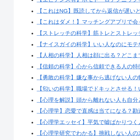
【これはNG】既読してから返信が遅い
【これはダメ！】マッチングアプリで会
【ストレッチの科学】筋トレとストレッ
【ナイスガイの科学】いい人なのにモテ
【人相の科学】人相は顔に出る？どこま
【信頼の科学】心から信頼できる人の特
【勇敢の科学】嫌な事から逃げない人の
【匂いの科学】職場でドキッとさせる！
【心理を解説】頭から離れない人も自分
【心理学】恋愛で直感は当てになる？勘
【心理学エッセイ】平気で嘘ばかりつく
【心理学研究でわかる】挑戦しない人の