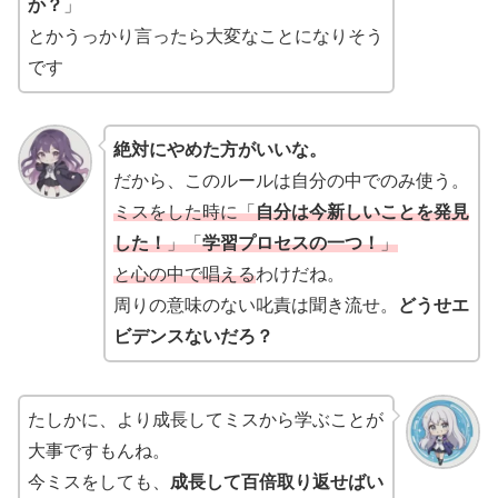
か？
」
とかうっかり言ったら大変なことになりそう
です
絶対にやめた方がいいな。
だから、このルールは自分の中でのみ使う。
ミスをした時に「
自分は今新しいことを発見
した！
」「
学習プロセスの一つ！
」
と心の中で唱える
わけだね。
周りの意味のない叱責は聞き流せ。
どうせエ
ビデンスないだろ？
たしかに、より成長してミスから学ぶことが
大事ですもんね。
今ミスをしても、
成長して百倍取り返せばい