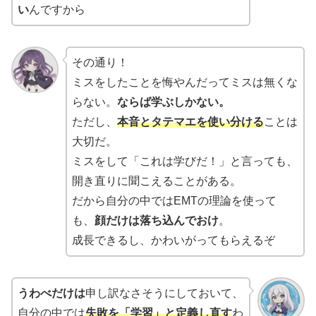
い
んですから
その通り！
ミスをしたことを悔やんだってミスは無くな
らない。
ならば学ぶしかない。
ただし、
本音とタテマエを使い分ける
ことは
大切だ。
ミスをして「これは学びだ！」と言っても、
開き直りに聞こえることがある。
だから自分の中ではEMTの理論を使って
も、
顔だけは落ち込んでおけ
。
成長できるし、かわいがってもらえるぞ
うわべだけは
申し訳なさそうにしておいて、
自分の中では
失敗を「学習」と定義し直す
わ