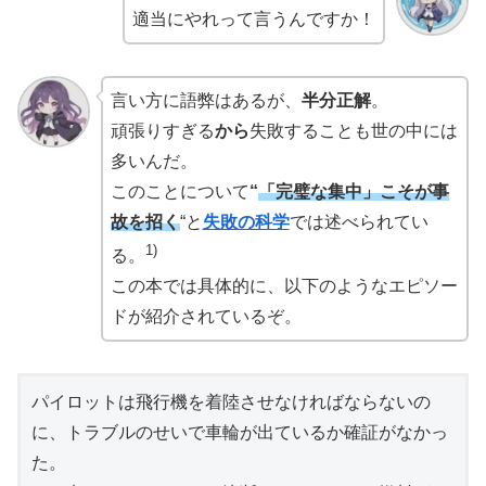
適当にやれって言うんですか！
言い方に語弊はあるが、
半分正解
。
頑張りすぎる
から
失敗することも世の中には
多いんだ。
このことについて
“
「完璧な集中」こそが事
故を招く
“と
失敗の科学
では述べられてい
1)
る。
この本では具体的に、以下のようなエピソー
ドが紹介されているぞ。
パイロットは飛行機を着陸させなければならないの
に、トラブルのせいで車輪が出ているか確証がなかっ
た。