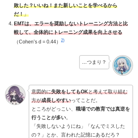
敗した？いいね！また新しいことを学べるから
だ！
」
EMTは、エラーを奨励しないトレーニング方法と比
較して、全体的にトレーニング成果を向上させる
2)
（Cohen’s d = 0.44）
…つまり？
意図的に
失敗をしてもOK
と考えて取り組む
方が
成長しやすい
ってことだ。
ところがどっこい、
職場での教育では真逆を
行うことが多い
。
「失敗しないようにね」「なんでミスした
の？」とか、言われた記憶にあるだろ？