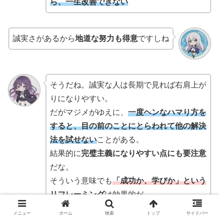
ら、一生改善できない
誠実さがあるから
地道な努力も得意
ですしね
そうだね。誠実な人は長期で見れば右肩上が
りになりやすい。
だがマジメがゆえに、
一度ヘンなハマり方を
すると、目の前のことにとらわれて他の解決
法を試せない
ことがある。
結果的に
完璧主義になりやすい点にも要注意
だな。
そういう意味でも
「成功か、学びか」という
リフレーミング
は効果的だ
メニュー
ホーム
検索
トップ
サイドバー