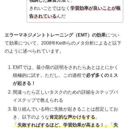
強調した練習方法
で、
きれいごとではなく
学習効率が良いことが報
告されている
んだ
エラーマネジメントトレーニング（EMT）の効果
につい
て効果について、2008年Keithらのメタ分析によると以下
のように述べられています。
EMTでは、最小限の説明をされたらあとはとにかく
積極的に試す。ただし、この過程で
必ず多くのミス
が起きる！
間違ったら正しいタスクのための詳細をステップバ
イステップで教えられる
取り組んでいる時に失敗が起きることは想定してお
き、以下のような
肯定的な声かけをする
。
「
失敗すればするほど、学習効果が高まる！
」「
失