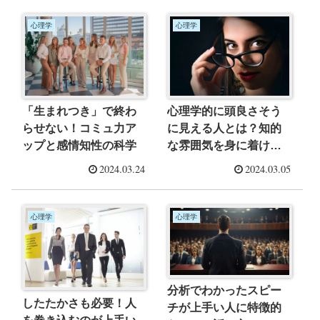
心理学
心理学
「生まれつき」で終わ
心理学的に頭良さそう
らせない！コミュ力ア
に見える人とは？知的
ップと感情知性の科学
な雰囲気を身に着けよ
う
2024.03.24
2024.03.05
心理学
心理学
分析でわかったスピー
したたかさも必要！人
チが上手い人に特徴的