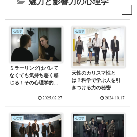
魅力と影響力の心理学
心理学
心理学
ミラーリングはバレて
天性のカリスマ性と
なくても気持ち悪く感
は？科学で学ぶ人を引
じる！その心理学的理
きつける力の秘密
由
2025.02.27
2024.10.17
心理学
心理学