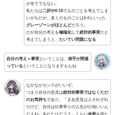
が全てでもない。
私たちは
二択や0:10
でものごとを考えてしま
いがちだが、多くのものごとは6:4といった
グレーゾーンがほとんど
だろう。
だが自分の考えを
極端化
して
絶対的事実
だと
考えてしまうと、
たいてい問題になる
自分の考え＝事実
ということは、
相手が間違
っている
ということになりますもんね
なかなかセンスがいいぞ。
つまり自分の意見は
絶対的事実ではなくただ
のお気持ち
であり、「まあ意見は人それぞれ
だけど、自分は仕事寄りの人生が心地いいん
だよね。あなたはどう？」くらい
余裕
を持た