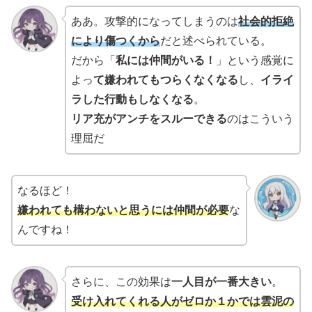
ああ。攻撃的になってしまうのは
社会的拒絶
により傷つくから
だと述べられている。
だから「
私には仲間がいる！
」という感覚に
よっ
て嫌われてもつらくなくなる
し、
イライ
ラした行動もしなくなる
。
リア充がアンチをスルーできる
のはこういう
理屈だ
なるほど！
嫌われても構わないと思うには仲間が必要
な
んですね！
さらに、この効果は
一人目が一番大きい
。
受け入れてくれる人がゼロか１かでは雲泥の