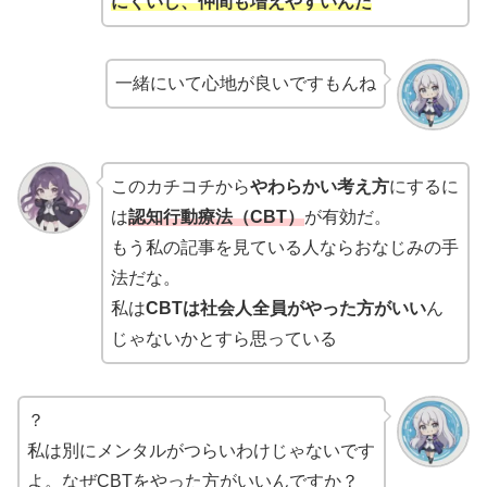
にくいし、仲間も増えやすいんだ
一緒にいて心地が良いですもんね
このカチコチから
やわらかい考え方
にするに
は
認知行動療法（CBT）
が有効だ。
もう私の記事を見ている人ならおなじみの手
法だな。
私は
CBTは社会人全員がやった方がいい
ん
じゃないかとすら思っている
？
私は別にメンタルがつらいわけじゃないです
よ。なぜCBTをやった方がいいんですか？