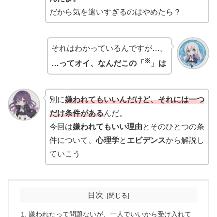
だから気を遣いすぎるのはやめたら？
それはわかっているんですが…。
※
…ってオイ、なんだこの「
」は
別に
嫌われてもいいんだけど、それには一つ
だけ条件がある
んだ。
今回は
嫌われてもいい理由
とそのひとつの条
件について、
心理学
と
エビデンス
から解説し
ていこう
目次
嫌われたって問題ないが、一人でいいから受け入れて