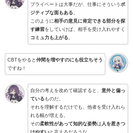
プライベートは大事だが、仕事にそういう
ポ
ジティブな面もある
。
このように
相手の意見に肯定できる部分を探
す練習
をしていけば、相手を受け入れやすく
コミュ力も上がる
。
CBTをやると
仲間を増やすのにも役立ちそう
ですね！
自分の考えを改めて確認すると、
意外と偏っ
ている
ものだ。
それを理解するだけでも、他者を受け入れら
れる幅が増える。
その
柔軟性があって知的な姿勢
は
人を惹きつ
けやすい
と言えるだろうな