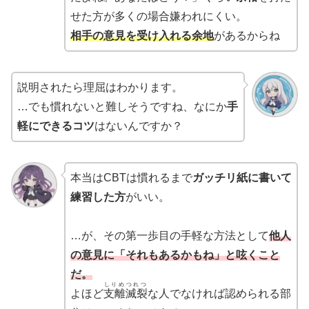
せた方が多くの場合嫌われにくい。
相手の意見を受け入れる余地
があるからね
説明されたら理屈はわかります。
…でも慣れないと難しそうですね、なにか
手
軽にできるコツ
はないんですか？
本当はCBTは慣れるまで
ガッチリ紙に書いて
練習した方
がいい。
…が、その第一歩目の手軽な方法として
他人
の意見に「それもあるかもね」と呟くこと
だ。
しりめつれつ
よほど
支離滅裂
な人でなければ認められる部