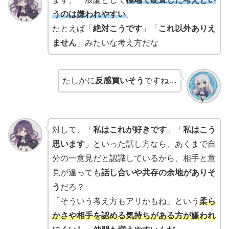
うのは嫌われやすい
。
たとえば「
絶対こうです
」「
これ以外ありえ
ません
」みたいな考え方だな
たしかに
反感買いそう
ですね…
対して、「
私はこれが好きです
」「
私はこう
思います
」といった話し方なら、あくまで自
分の一意見だと認識しているから、相手と意
見が違っても
話し合いや共存の余地がありそ
う
だろ？
「そういう考え方もアリかもね」という
柔ら
かさや相手を認める気持ちがある方が嫌われ