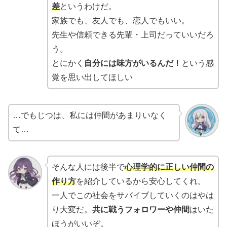
差
というわけだ。
家族でも、友人でも、恋人でもいい。
先生や信頼できる先輩・上司だっていいだろ
う。
とにかく
自分には味方がいるんだ！
という感
覚を思い出してほしい
…でもじつは、私には仲間があまりいなく
て…
そんな人には後半で
心理学的に正しい仲間の
作り方
を紹介しているから安心してくれ。
一人でこの社会をサバイブしていくのはやは
り大変だ。
共に戦うフォロワーや仲間
はいた
ほうがいいぞ。