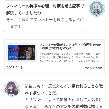
フレネミーの特徴や心理・対策も過去記事で
解説
していましたね！
そっちも読んでフレネミーを遠ざけるように
します！
フレネミーが嫌がることは何？｜心理学でわか
る特徴と逆効果な対処法
この記事のまとめ・フレネミーには競争・嫉妬・不信感
を元にした行動が見られやすく、自分の本性や企んでい
ることがバレることを嫌います。・フレネミーの失礼な
態度に対して、こちらが挑発や無礼な態度で返すと逆手
2025.04.11
wep-k.com
に取られて攻撃の材料にされてしまうので要...
最後にもう一度伝えるが、
嫌われることを恐
れすぎない
ことだ。
カリスマ性によって影響力が増して人気者に
なるほど、あなたの
アンチの絶対数は増える