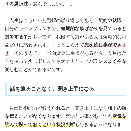
する選択肢
を選んでしまいます。
人生はこういった選択の繰り返しであり、契約や就職、
自分のライフプランまで、
短期的な事ばかりを見ていると
損をする
事が多いです。我慢する力がある人は短期的な利
益だけに惑わされず、ぐっとこらえて
先を読む事ができま
す
。そのうえで、「当面資金に余裕があるから、今月は貯
金を使って少し楽しんでも大丈夫だ」と
バランスよく今を
楽しむこと
ができるのです。
話を遮ることなく、聞き上手になる
自己制御能力が鍛えられると、聞き上手になり
相手の話
を遮ることがなくなります
。言いたい事があっても
空気を
読んで黙っておくという状況判断
もできるようになりま