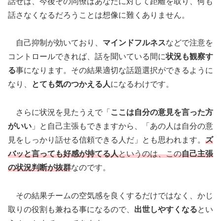
話せば、今後その同僚はあなたに対して距離を取り、何も
話さなくなるだろうことは想像に難くありません。
自己抑制が効いており、
マインドフルネス
などで注意を
コントロールできれば、話を聞いている間に
状況も観察す
る
事になります。その結果適切な話題選択ができるように
なり、
とても気のつかえる人
になるわけです。
さらに状況を見たうえで「
ここは自分の意見を言った方
がいい
」と自己主張もできますから、「あの人は自分の意
見をしっかり話せる信頼できる人だ」とも思われます。
ズ
バッと言っても好感が持てる人
というのは、この
自己主張
の状況判断が抜群
なのです。
その結果チームの空気感を良くするだけではなく、かじ
取りの役割も兼ねる事になるので、
出世しやすくなる
とい