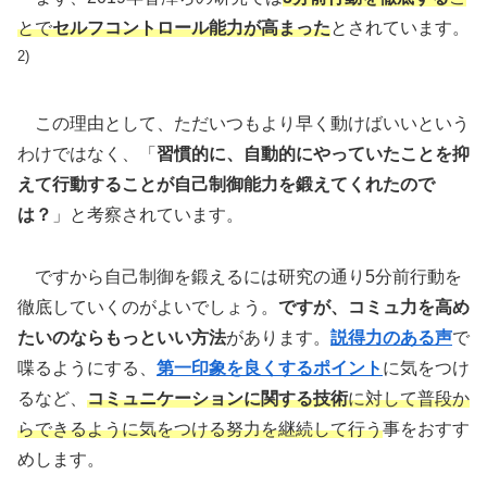
とで
セルフコントロール能力が高まった
とされています。
2)
この理由として、ただいつもより早く動けばいいという
わけではなく、「
習慣的に、自動的にやっていたことを抑
えて行動することが自己制御能力を鍛えてくれたので
は？
」と考察されています。
ですから自己制御を鍛えるには研究の通り5分前行動を
徹底していくのがよいでしょう。
ですが、コミュ力を高め
たいのならもっといい方法
があります。
説得力のある声
で
喋るようにする、
第一印象を良くするポイント
に気をつけ
るなど、
コミュニケーションに関する技術
に対して普段か
らできるように気をつける努力を継続して行う
事をおすす
めします。