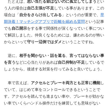
たとえば、
思い当たる節はないのに孤立してしまう
とい
う人の場合は
自己主張が不足
している事があります。この
場合は「
自分をさらけ出してみる
」というのが重要で、
早
期決着！マッチングアプリで距離を縮める質問
という記事
でも
自己開示
をする事で関係性が深くなっていく事につい
て解説しました。仲良くなるためには、嫌われるのが怖い
からといって
守り一辺倒ではダメ
ということですね。
逆に、
相手を聞かない・話を遮る
、
言ってはならない事
を言う
などに心当たりがあれば
自己抑制が不足
しているで
しょうから、後述する対策を行ってみると良いでしょう。
車で言えば、
アクセルとブレーキ両方とも正常に機能
し
ていて、はじめて車をコントロールできるということで
す。アクセルを踏んでも進まない車や、ブレーキが効かな
い車でいくらハンドル操作だけを練習しても意味がない