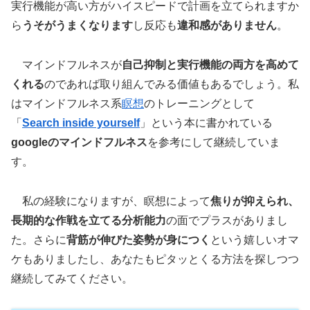
実行機能が高い方がハイスピードで計画を立てられますか
ら
うそがうまくなります
し反応も
違和感がありません
。
マインドフルネスが
自己抑制と実行機能の両方を高めて
くれる
のであれば取り組んでみる価値もあるでしょう。私
はマインドフルネス系
瞑想
のトレーニングとして
「
Search inside yourself
」という本に書かれている
googleのマインドフルネス
を参考にして継続していま
す。
私の経験になりますが、瞑想によって
焦りが抑えられ、
長期的な作戦を立てる分析能力
の面でプラスがありまし
た。さらに
背筋が伸びた姿勢が身につく
という嬉しいオマ
ケもありましたし、あなたもピタッとくる方法を探しつつ
継続してみてください。