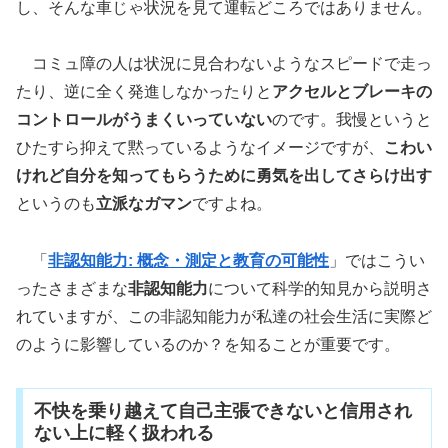
し、そんな車じゃ状況を見て運転どころではありません。
コミュ障の人は状況に見合わないようなスピードで走っ
たり、逆に全く発進しなかったりと
アクセルとブレーキの
コントロールがうまくいっていない
のです。我慢というと
ひたすら抑えて黙っているようなイメージですが、
こわい
けれど自分を知ってもらうために勇気を出してさらけ出す
というのも
立派なガマン
ですよね。
「
非認知能力: 概念・測定と教育の可能性
」ではこうい
ったさまざまな
非認知能力
について科学的知見から説明さ
れていますが、この非認知能力が私達の社会生活に実際ど
のように影響しているのか？を知ることが重要です。
不快を乗り越えて自己主張できないと信用され
ない上に軽く扱われる