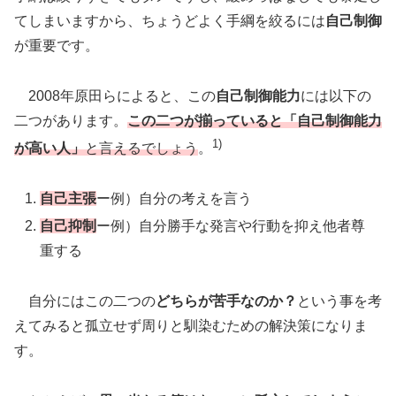
てしまいますから、ちょうどよく手綱を絞るには
自己制御
が重要です。
2008年原田らによると、この
自己制御能力
には以下の
二つがあります。
この二つが揃っていると「自己制御能力
1)
が高い人」
と言えるでしょう
。
自己主張
ー例）自分の考えを言う
自己抑制
ー例）自分勝手な発言や行動を抑え他者尊
重する
自分にはこの二つの
どちらが苦手なのか？
という事を考
えてみると孤立せず周りと馴染むための解決策になりま
す。