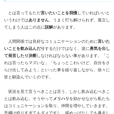
とは言ってもただ
言いたいことを我慢
していればいいと
いうわけでは
ありません
。うまく打ち解けられず、孤立し
てしまう人はこの点に
誤解
があります。
人間関係では良好なコミュニケーションのために
言いた
いことを飲み込んだり
するだけではなく、逆に
勇気を出し
て発言したり決断
しなければならない事があります。「こ
れは言ったらマズいな」「ちょっとこわいけど、自分をさ
らけ出してみよう」といった事を繰り返しながら、徐々に
皆と馴染んでいくのです。
状況を見て言うべきことは言う、しかし飲み込むべきこ
とは飲み込む。そうやって
メリハリ
を効かせながら私たち
はコミュニケーションを取り、仲間を増やしていきます。
手綱は絞りすぎてもダメですし、緩めっぱなしでも暴走し