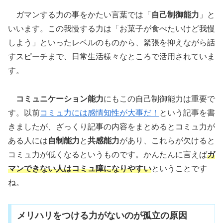
ガマンする力の事をかたい言葉では「
自己制御能力
」と
いいます。この我慢する力は「お菓子が食べたいけど我慢
しよう」といったレベルのものから、緊張を抑えながら話
すスピーチまで、日常生活様々なところで活用されていま
す。
コミュニケーション能力
にもこの自己制御能力は重要で
す。以前
コミュ力には感情知性が大事だ！
という記事を書
きましたが、ざっくり記事の内容をまとめるとコミュ力が
ある人には
自制能力
と
共感能力
があり、これらが欠けると
コミュ力が低くなるというものです。かんたんに言えば
ガ
マンできない人はコミュ障になりやすい
ということです
ね。
メリハリをつける力がないのが孤立の原因