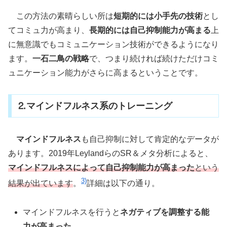
この方法の素晴らしい所は
短期的には小手先の技術
とし
てコミュ力が高まり、
長期的には自己抑制能力が高まる
上
に無意識でもコミュニケーション技術ができるようになり
ます。
一石二鳥の戦略
で、つまり続ければ続けただけコミ
ュニケーション能力がさらに高まるということです。
⒉マインドフルネス系のトレーニング
マインドフルネス
も自己抑制に対して肯定的なデータが
あります。2019年LeylandらのSR＆メタ分析によると、
マインドフルネスによって自己抑制能力が高まった
という
3)
結果が出ています
。
詳細は以下の通り。
マインドフルネスを行うと
ネガティブを調整する能
力が高まった