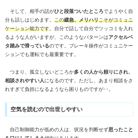
そして、相手の話が
ひと段落ついたところ
でようやく自
分も話しはじめます。
この
緩急、メリハリ
こそがコミュニ
ケーション能力です
。自分で話して自分でツッコミを入れ
るような人がいますが、このようなパターンは
アクセルベ
タ踏みで滑っている
のです。ブレーキ操作がコミュニケー
ションでも運転でも最重要です。
つまり、孤立しないどころか
多くの人から頼りにされ、
相談されやすい人
になるのです。ただし、あまり相談をさ
れすぎて負担になるようなら困りものですが‥。
空気を読むので出世しやすい
自己制御能力が低めの人は、状況を判断せず
思ったこと