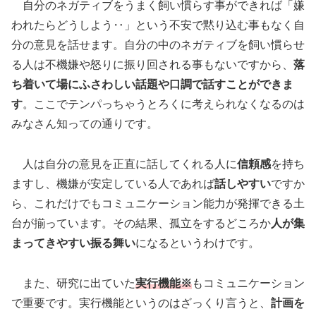
自分のネガティブをうまく飼い慣らす事ができれば「嫌
われたらどうしよう‥」という不安で黙り込む事もなく自
分の意見を話せます。自分の中のネガティブを飼い慣らせ
る人は不機嫌や怒りに振り回される事もないですから、
落
ち着いて場にふさわしい話題や口調で話すことができま
す
。ここでテンパっちゃうとろくに考えられなくなるのは
みなさん知っての通りです。
人は自分の意見を正直に話してくれる人に
信頼感
を持ち
ますし、機嫌が安定している人であれば
話しやすい
ですか
ら、これだけでもコミュニケーション能力が発揮できる土
台が揃っています。その結果、孤立をするどころか
人が集
まってきやすい振る舞い
になるというわけです。
また、研究に出ていた
実行機能※
もコミュニケーション
で重要です。実行機能というのはざっくり言うと、
計画を