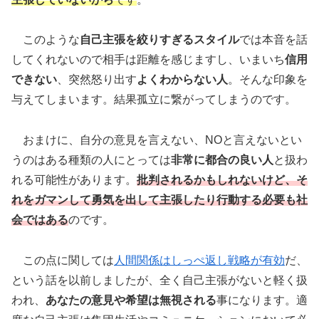
このような
自己主張を絞りすぎるスタイル
では本音を話
してくれないので相手は距離を感じますし、いまいち
信用
できない
、突然怒り出す
よくわからない人
。そんな印象を
与えてしまいます。結果孤立に繋がってしまうのです。
おまけに、自分の意見を言えない、NOと言えないとい
うのはある種類の人にとっては
非常に都合の良い人
と扱わ
れる可能性があります。
批判されるかもしれないけど、そ
れをガマンして勇気を出して主張したり行動する必要も
社
会では
ある
のです。
この点に関しては
人間関係はしっぺ返し戦略が有効
だ、
という話を以前しましたが、全く自己主張がないと軽く扱
われ、
あなたの意見や希望は無視される
事になります。適