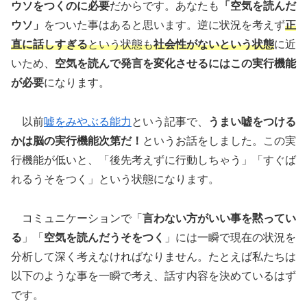
ウソをつくのに必要
だからです。あなたも
「空気を読んだ
ウソ」
をついた事はあると思います。逆に状況を考えず
正
直に話しすぎる
という状態も
社会性がないという状態
に近
いため、
空気を読んで発言を変化させるにはこの実行機能
が必要
になります。
以前
嘘をみやぶる能力
という記事で、
うまい嘘をつける
かは脳の実行機能次第だ！
というお話をしました。この実
行機能が低いと、「後先考えずに行動しちゃう」「すぐば
れるうそをつく」という状態になります。
コミュニケーションで「
言わない方がいい事を黙ってい
る
」「
空気を読んだうそをつく
」には一瞬で現在の状況を
分析して深く考えなければなりません。たとえば私たちは
以下のような事を一瞬で考え、話す内容を決めているはず
です。