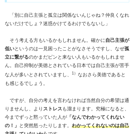
「別に自己主張と孤立は関係ないんじゃね？仲良くなれ
ないだけでしょ？迷惑かけてるわけでもないし」
そう考える方もいるかもしれません。確かに
自己主張が
低い
というのは一見困ったことがなさそうですし、なぜ
孤
立に繋がる
のかまだピンと来ない人もいるかもしれませ
ん。自己抑制が美徳とされている日本では自己主張が苦手
1）
な人が多いとされていますし、
なおさら美徳であると
も感じるでしょう。
ですが、自分の考えを言わなければ当然自分の希望は通
りませんし、より
ストレス
も溜まります。究極になると、
今までずっと黙っていた人が
「なんでわかってくれない
の！」
と突然怒ったりします。
わかってくれないのは自己
主張していないから
です
。