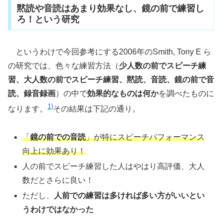
黙読や音読はあまり効果なし、鏡の前で練習し
ろ！という研究
というわけで今回参考にする2006年のSmith, Tony E ら
の研究では、色々な練習方法（
少人数の前でスピーチ練
習、大人数の前でスピーチ練習、黙読、音読、鏡の前で音
読、録音録画
）の中で
効果的なものは何か
を調べたものに
1)
なります。
その結果は下記の通り。
「
鏡の前での音読
」が特にスピーチパフォーマンス
向上に効果あり！
人の前でスピーチ練習した人はやはり高評価、大人
数だとさらに良い！
ただし、
人前での練習は多ければ多い方がいいとい
うわけではなかった