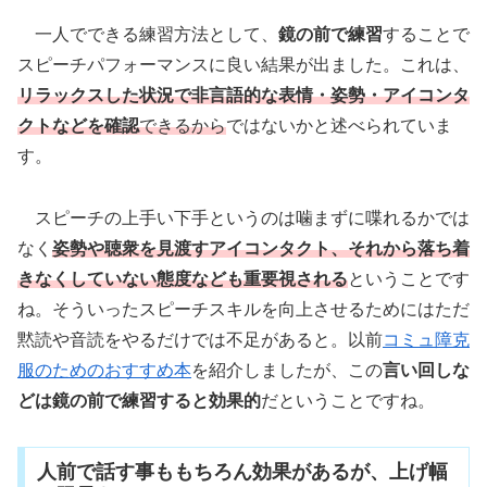
一人でできる練習方法として、
鏡の前で練習
することで
スピーチパフォーマンスに良い結果が出ました。これは、
リラックスした状況で非言語的な表情・姿勢・アイコンタ
クトなどを確認
できるから
ではないかと述べられていま
す。
スピーチの上手い下手というのは噛まずに喋れるかでは
なく
姿勢や聴衆を見渡すアイコンタクト、それから落ち着
きなくしていない態度なども重要視される
ということです
ね。そういったスピーチスキルを向上させるためにはただ
黙読や音読をやるだけでは不足があると。以前
コミュ障克
服のためのおすすめ本
を紹介しましたが、この
言い回しな
どは鏡の前で練習すると効果的
だということですね。
人前で話す事ももちろん効果があるが、上げ幅