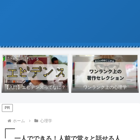
【入門】エビデンスってなに？
ワンランク上の心理学
PR
ホーム
心理学
一人でできる！人前で堂々と話せる人