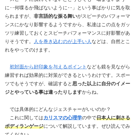
に‥何喋るか飛ばないように‥」という事ばかりに気を取
られますが、
非言語的な振る舞い
がスピーチのパフォーマ
ンスにかなり影響するようですから、私達はこの点をガッ
ツリ練習しておくとスピーチパフォーマンスに好影響があ
りそうです。
人を巻き込むのが上手い人
などは、自然とこ
れをやってのけます。
初対面から好印象を与えるポイント
なども鏡を見ながら
練習すれば効果的に対策ができるというわけです。スポー
ツでもそうですが、確認すると
思った以上に自分のイメー
ジとやっている事は違ったりします
からね。
では具体的にどんなジェスチャーがいいのか？
これに関しては
カリスマの心理学
の中で
日本人に刺さる
ボディランゲージ
について解説しています。ぜひ読んでみ
てください。