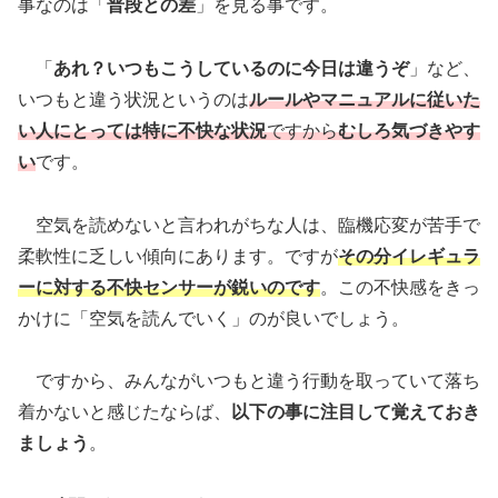
事なのは「
普段との差
」を見る事です。
「
あれ？いつもこうしているのに今日は違うぞ
」など、
いつもと違う状況というのは
ルールやマニュアルに従いた
い人にとっては特に不快な状況
ですから
むしろ気づきやす
い
です。
空気を読めないと言われがちな人は、臨機応変が苦手で
柔軟性に乏しい傾向にあります。ですが
その分イレギュラ
ーに対する不快センサーが鋭いのです
。この不快感をきっ
かけに「空気を読んでいく」のが良いでしょう。
ですから、みんながいつもと違う行動を取っていて落ち
着かないと感じたならば、
以下の事に注目して覚えておき
ましょう
。