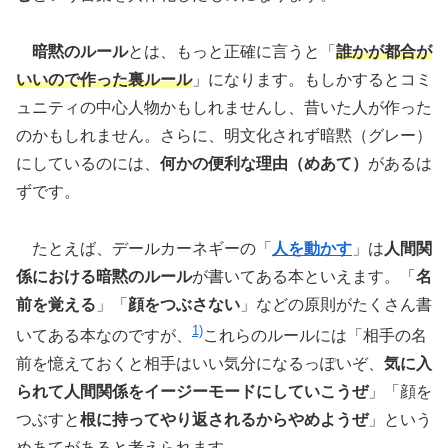
暗黙のルール
とは、もっと正確に言うと「
誰かが都合が
いいので作った裏ルール
」になります。もしかするとコミ
ュニティの中心人物かもしれませんし、昔いた人が作った
のかもしれません。さらに、明文化されず暗黙（グレー）
にしているのには、
何かの便利な理由（めあて）
があるは
ずです。
たとえば、デールカーネギーの「
人を動かす
」は
人間関
係における暗黙のルール
が書いてある本といえます。「
名
前を覚える
」「
顔をつぶさない
」などの原則がたくさん書
1)
いてある本なのですが、
これらのルールには「相手の名
前を憶えておくと相手はいい気分になるっぽいぞ、
気に入
られて人間関係をイージーモードにしていこうぜ
」「顔を
つぶすと
根に持ってやり返されるからやめようぜ
」という
めあてがあると考えられます。