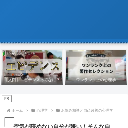
【入門】エビデンスってなに？
ワンランク上の心理学
PR
ホーム
心理学
お悩み相談と自己改善の心理学
空気が読めない自分が嫌い！そんな自