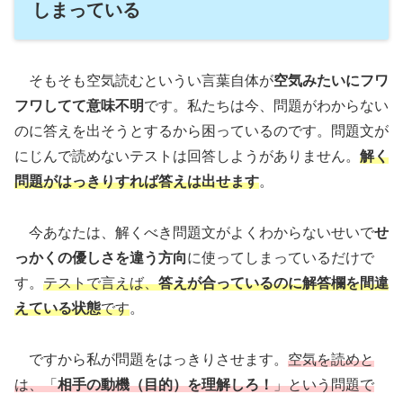
しまっている
そもそも空気読むというい言葉自体が
空気みたいにフワ
フワしてて意味不明
です。私たちは今、問題がわからない
のに答えを出そうとするから困っているのです。問題文が
にじんで読めないテストは回答しようがありません。
解く
問題がはっきりすれば答えは出せます
。
今あなたは、解くべき問題文がよくわからないせいで
せ
っかくの優しさを違う方向
に使ってしまっているだけで
す。
テストで言えば、
答えが合っているのに解答欄を間違
えている状態
です
。
ですから私が問題をはっきりさせます。
空気を読めと
は、「
相手の
動機（目的）を理解しろ！
」という問題で