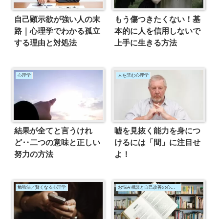
自己顕示欲が強い人の末
もう傷つきたくない！基
路｜心理学でわかる孤立
本的に人を信用しないで
する理由と対処法
上手に生きる方法
心理学
人を読む心理学
結果が全てと言うけれ
嘘を見抜く能力を身につ
ど‥二つの意味と正しい
けるには「間」に注目せ
努力の方法
よ！
勉強法／賢くなる心理学
お悩み相談と自己改善の心理学