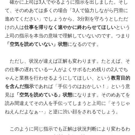
確かに上司は3人でやるように指示を出しました。そし
て、そのめあては多くの場合「3人で協力しながら円滑に
進めてください」でしょうから、3分割を守ろうとしただ
けの人は
仕事を滞りなく速やかに終わらせてほしい
という
上司の指示を本当の意味で理解していないのです。つまり
「空気を読めていない」状態
になるのです。
ただし、状況が違えば正解も変わります。たとえば、そ
の仕事の遅れている一人がよくサボるため残りの2人でち
ゃんと業務を行わせるようにしてほしい、という
教育目的
を含んだ指示
であれば「手伝うのはおかしい！」という意
見は
「空気を読めている」状態
になります。そのめあてを
読み間違えてその人を手伝ってしまうと上司に「そうじゃ
ねえんだよなぁ‥」と逆に渋い顔をされるでしょう。
このように同じ指示でも正解は状況判断により変わるわ