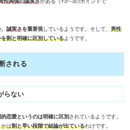
異性関係の誠実さ
がある（+3~-3のポイントで
合、
誠実さ
を重要視
しているようです。そして、
男性
かを割と明確に区別している
ようです。
断される
がらない
期的恋愛というのは明確に区別
されているようです。
うかは
割と早い段階で結論が出ている
わけです。