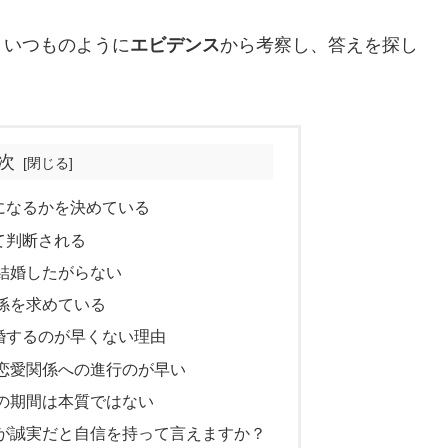
。いつものように
エビデンス
から考察し、答えを探し
次
になるかを決めている
て判断される
結婚したがらない
係を求めている
婚するのが早くない理由
恋愛関係への進行のが早い
の期間は本質ではない
が誠実だと自信を持って言えますか？