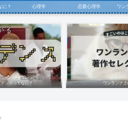
なに？
心理学
恋愛心理学
ワン
ビデンスってなに？
ワンランク上
学