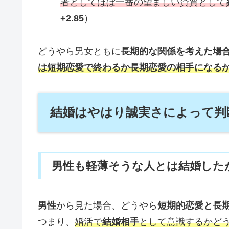
者としてほぼ一番の望ましい資質として
+2.85
）
どうやら男女ともに
長期的な関係を考えた場
は短期恋愛
で
終わるか
長期恋愛の相手になる
結婚はやはり誠実さによって判
男性も軽薄そうな人とは結婚した
男性
から見た場合、どうやら
短期的恋愛と長
つまり、
婚活で
結婚相手
として意識するかど