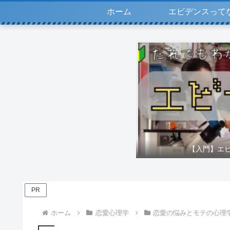
ホーム
エビデンスって
【入門】エ
PR
ホーム
恋愛心理学
恋愛の悩みとモテの心理